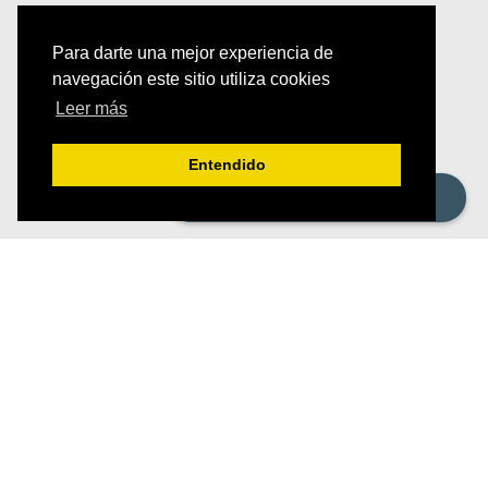
Para darte una mejor experiencia de
navegación este sitio utiliza cookies
Leer más
Entendido
Programe una reunión conmigo
Mejore la experiencia de sus clientes y optimice sus
procesos internos.
Unifique todos sus canales de mensajería en un solo inbox.