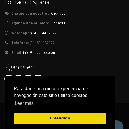
Contacto España
Chatee con nosotros:
Click aquí
Agende una reunión:
Click aquí
Whatsapp:
(34) 634482377
Teléfono:
(34) 634482377
Email:
info@ecuabots.com
Síganos en:
Para darte una mejor experiencia de
navegación este sitio utiliza cookies
Leer más
Ecuabots © Copyright 2026. Todos los derechos reservados.
Entendido
Programe una reunión conmigo