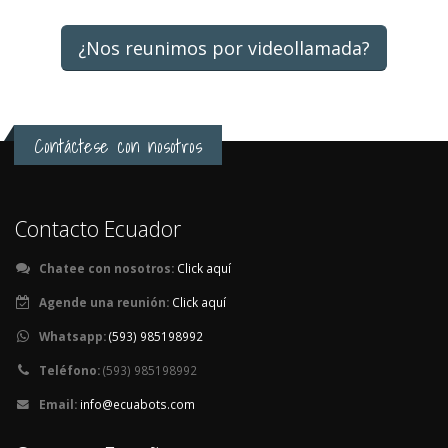
¿Nos reunimos por videollamada?
Contáctese con nosotros
Contacto Ecuador
Chatee con nosotros:
Click aquí
Agende una reunión:
Click aquí
Whatsapp:
(593) 985198992
Teléfono:
(593) 985198992
Email:
info@ecuabots.com